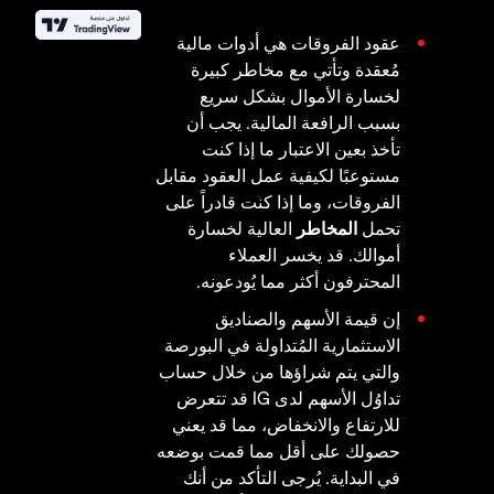
عقود الفروقات هي أدوات مالية
مُعقدة وتأتي مع مخاطر كبيرة
لخسارة الأموال بشكل سريع
بسبب الرافعة المالية. يجب أن
تأخذ بعين الاعتبار ما إذا كنت
مستوعبًا لكيفية عمل العقود مقابل
الفروقات، وما إذا كنت قادراً على
تحمل
المخاطر
العالية لخسارة
أموالك. قد يخسر العملاء
المحترفون أكثر مما يُودعونه.
إن قيمة الأسهم والصناديق
الاستثمارية المُتداولة في البورصة
والتي يتم شراؤها من خلال حساب
تداوُل الأسهم لدى IG قد تتعرض
للارتفاع والانخفاض، مما قد يعني
حصولك على أقل مما قمت بوضعه
في البداية. يُرجى التأكد من أنك