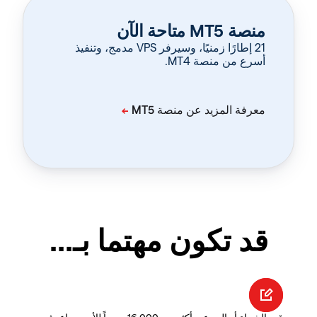
منصة MT5 متاحة الآن
‏21 إطارًا زمنيًا، وسيرفر VPS مدمج، وتنفيذ
أسرع من منصة MT4.
قد تكون مهتما بـ...