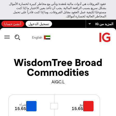
عقود الفروقات هي أدوات مالية مُعقدة وتأتي مع مخاطر كبيرة لخسارة الأموال
بشكل سريع بسبب الرافعة المالية. يجب أن تأخذ بعين الاعتبار ما إذا كنت
مستوعبًا لكيفية عمل العقود مقابل الفروقات، وما إذا كنت قادراً على تحمل
المخاطر العالية لخسارة أموالك.
المزيد من IG
تسجيل الدخول
أنشئ حسابا
English
WisdomTree Broad
Commodities
AIGC.L
بيع
شراء
15.65
15.65