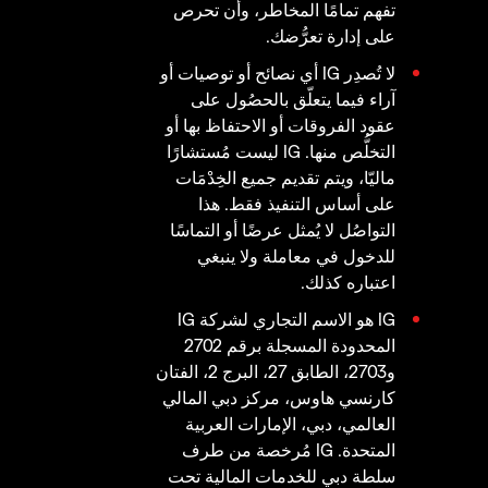
تفهم تمامًا المخاطر، وأن تحرص
على إدارة تعرُّضك.
لا تُصدِر IG أي نصائح أو توصيات أو
آراء فيما يتعلّق بالحصُول على
عقود الفروقات أو الاحتفاظ بها أو
التخلُّص منها. IG ليست مُستشارًا
ماليّا، ويتم تقديم جميع الخِدْمَات
على أساس التنفيذ فقط. هذا
التواصُل لا يُمثل عرضًا أو التماسًا
للدخول في معاملة ولا ينبغي
اعتباره كذلك.
IG هو الاسم التجاري لشركة IG
المحدودة المسجلة برقم 2702
و2703، الطابق 27، البرج 2، الفتان
كارنسي هاوس، مركز دبي المالي
العالمي، دبي، الإمارات العربية
المتحدة. IG مُرخصة من طرف
سلطة دبي للخدمات المالية تحت