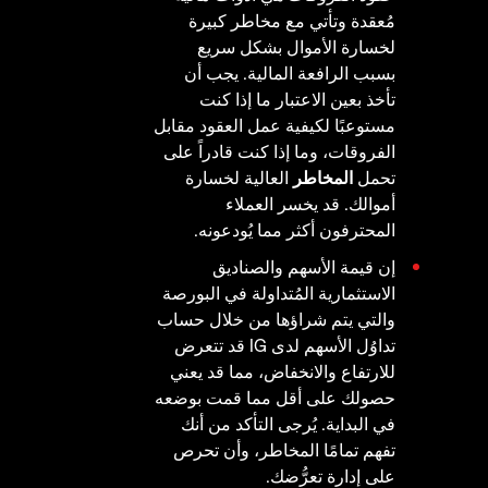
مُعقدة وتأتي مع مخاطر كبيرة
لخسارة الأموال بشكل سريع
بسبب الرافعة المالية. يجب أن
تأخذ بعين الاعتبار ما إذا كنت
مستوعبًا لكيفية عمل العقود مقابل
الفروقات، وما إذا كنت قادراً على
تحمل
المخاطر
العالية لخسارة
أموالك. قد يخسر العملاء
المحترفون أكثر مما يُودعونه.
إن قيمة الأسهم والصناديق
الاستثمارية المُتداولة في البورصة
والتي يتم شراؤها من خلال حساب
تداوُل الأسهم لدى IG قد تتعرض
للارتفاع والانخفاض، مما قد يعني
حصولك على أقل مما قمت بوضعه
في البداية. يُرجى التأكد من أنك
تفهم تمامًا المخاطر، وأن تحرص
على إدارة تعرُّضك.