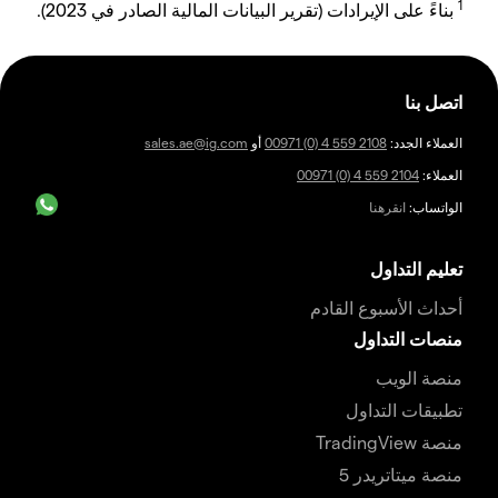
1
بناءً على الإيرادات (تقرير البيانات المالية الصادر في 2023).
اتصل بنا
العملاء الجدد:
00971 (0) 4 559 2108
أو
sales.ae@ig.com
العملاء:
00971 (0) 4 559 2104
الواتساب:
انقرهنا
تعليم التداول
أحداث الأسبوع القادم
منصات التداول
منصة الويب
تطبيقات التداول
منصة TradingView
منصة ميتاتريدر 5