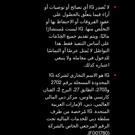
لا تُصدِر IG أي نصائح أو توصيات أو
آراء فيما يتعلّق بالحصُول على
عقود الفروقات أو الاحتفاظ بها أو
التخلُّص منها. IG ليست مُستشارًا
ماليّا، ويتم تقديم جميع الخِدْمَات
على أساس التنفيذ فقط. هذا
التواصُل لا يُمثل عرضًا أو التماسًا
للدخول في معاملة ولا ينبغي
اعتباره كذلك.
IG هو الاسم التجاري لشركة IG
المحدودة المسجلة برقم 2702
و2703، الطابق 27، البرج 2، الفتان
كارنسي هاوس، مركز دبي المالي
العالمي، دبي، الإمارات العربية
المتحدة. IG مُرخصة من طرف
سلطة دبي للخدمات المالية تحت
الرقم المرجعي الخاص بالشركة
(F001780).