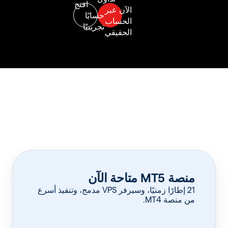
منصة MT5 متاحة الآن
‏21 إطارًا زمنيًا، وسيرفر VPS مدمج، وتنفيذ أسرع
من منصة MT4.