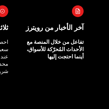
آخر الأخبار من رويترز
ثلاث
تفاعل من خلال المنصة مع
احصل
الأحداث المُحرّكة للأسواق،
سعر 
أينما احتجت إليها
عند 
محدد
شروط