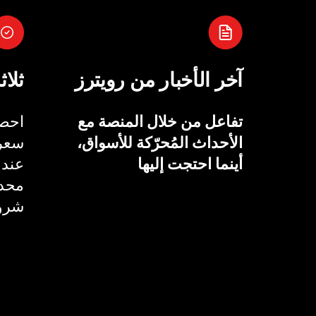
آخر الأخبار من رويترز
ثلاث
تفاعل من خلال المنصة مع
احصل
الأحداث المُحرّكة للأسواق،
سعر 
أينما احتجت إليها
عند 
محدد
شروط