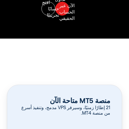
منصة MT5 متاحة الآن
‏21 إطارًا زمنيًا، وسيرفر VPS مدمج، وتنفيذ أسرع
من منصة MT4.