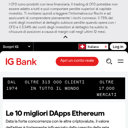
I CFD sono prodotti con leva finanziaria. Il trading di CFD potrebbe non
essere adatto a tutti e può comportare perdite superiori al capitale
investito. Ti invitiamo quindi a leggere l’Informativa sui Rischi e ad
assicurarti di comprendere pienamente i rischi connessi. Il 75% dei
conti degli investitori al dettaglio subisce perdite quando opera con i
CFD e il 3.54% dei conti degli investitori al dettaglio ha subito la
chiusura di posizioni a causa di margin call negli ultimi 12 mesi.
Scopri IG
Log in
Italiano
Apri un conto reale
DAL
OLTRE 313 000 CLIENTI
OLTRE
1974
IN TUTTO IL MONDO
17.000
MERCATI
Le 10 migliori DApps Ethereum
Data la forte concorrenza con le altre criptovalute, il valore
dell’ether è fortemente influenzato dalla crescita della rete