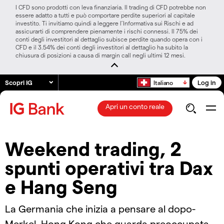
I CFD sono prodotti con leva finanziaria. Il trading di CFD potrebbe non
essere adatto a tutti e può comportare perdite superiori al capitale
investito. Ti invitiamo quindi a leggere l’Informativa sui Rischi e ad
assicurarti di comprendere pienamente i rischi connessi. Il 75% dei
conti degli investitori al dettaglio subisce perdite quando opera con i
CFD e il 3.54% dei conti degli investitori al dettaglio ha subito la
chiusura di posizioni a causa di margin call negli ultimi 12 mesi.
Scopri IG
Log in
Italiano
Apri un conto reale
Weekend trading, 2
spunti operativi tra Dax
e Hang Seng
La Germania che inizia a pensare al dopo-
Merkel, Hong Kong che guarda preoccupata