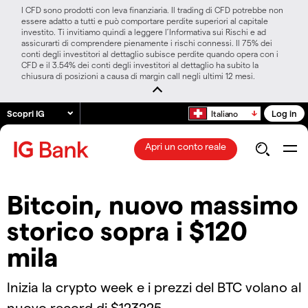
I CFD sono prodotti con leva finanziaria. Il trading di CFD potrebbe non
essere adatto a tutti e può comportare perdite superiori al capitale
investito. Ti invitiamo quindi a leggere l’Informativa sui Rischi e ad
assicurarti di comprendere pienamente i rischi connessi. Il 75% dei
conti degli investitori al dettaglio subisce perdite quando opera con i
CFD e il 3.54% dei conti degli investitori al dettaglio ha subito la
chiusura di posizioni a causa di margin call negli ultimi 12 mesi.
Scopri IG
Log in
Italiano
Apri un conto reale
Bitcoin, nuovo massimo
storico sopra i $120
mila
Inizia la crypto week e i prezzi del BTC volano al
nuovo record di $123225