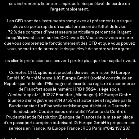
ces instruments financiers implique le risque élevé de perdre de
l'argent rapidement.
Les CFD sont des instruments complexes et présentent un risque
élevé de perte rapide en capital en raison de l’effet de levier.
72 % des comptes d’investisseurs particuliers perdent de l’argent
lorsqu’ils investissent sur les CFD avec IG. Vous devez vous assurer
que vous comprenez le fonctionnement des CFD et que vous pouvez
vous permettre de prendre le risque élevé de perdre votre argent.
Les clients professionnels peuvent perdre plus que leur capital investi.
Comptes CFD, options et produits dérivés fournis par IG Europe
GmbH. IG fait référence à IG Europe GmbH (société constituée en
République fédérale d'Allemagne et inscrite au registre du commerce
de Francfort sous le numéro HRB 115624 ; siège social
Westhafenplatz 1, 60327 Francfort, Allemagne). IG Europe GmbH
(numéro d'enregistrement 148759) est autorisée et régulée par la
Bundesanstalt für Finanzdienstleistungsaufsicht et la Deutsche
Bundesbank. Ces dernières ont notifié l’Autorité de Contrôle
Prudentiel et de Résolution (Banque de France) de la mise en place
d’un passeport européen autorisant IG Europe GmbH à proposer ses
services en France. IG Europe France : RCS Paris n°842 197 287.