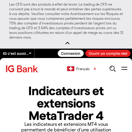
Les CFD sont des produits à effet de levier. Le trading de CFD ne
convient pas à tout le monde et peut entraîner des pertes supérieures
à vos dépôts. Veuillez consulter notre Avertissement sur les Risques et
vous assurer que vous comprenez parfaitement les risques encourus.
75% des comptes d’investisseurs privés perdent de l’argent lors du
trading de CFD et 3.54% des comptes d’investisseurs privés ont vu
leurs positions clôturées en raison d’un appel de marge au cours des 12
derniers mois.
IG c'est aussi…
Connexion
Ouvrir un compte réel
Français
Indicateurs et
extensions
MetaTrader 4
Les indicateurs et extensions MT4 vous
permettent de bénéficier d'une utilisation