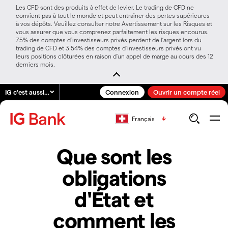
Les CFD sont des produits à effet de levier. Le trading de CFD ne
convient pas à tout le monde et peut entraîner des pertes supérieures
à vos dépôts. Veuillez consulter notre Avertissement sur les Risques et
vous assurer que vous comprenez parfaitement les risques encourus.
75% des comptes d’investisseurs privés perdent de l’argent lors du
trading de CFD et 3.54% des comptes d’investisseurs privés ont vu
leurs positions clôturées en raison d’un appel de marge au cours des 12
derniers mois.
IG c'est aussi…
Connexion
Ouvrir un compte réel
Français
Que sont les
obligations
d'État et
comment les