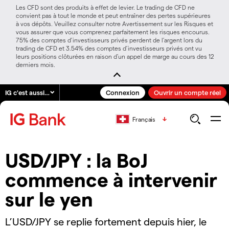
Les CFD sont des produits à effet de levier. Le trading de CFD ne
convient pas à tout le monde et peut entraîner des pertes supérieures
à vos dépôts. Veuillez consulter notre Avertissement sur les Risques et
vous assurer que vous comprenez parfaitement les risques encourus.
75% des comptes d’investisseurs privés perdent de l’argent lors du
trading de CFD et 3.54% des comptes d’investisseurs privés ont vu
leurs positions clôturées en raison d’un appel de marge au cours des 12
derniers mois.
IG c'est aussi…
Connexion
Ouvrir un compte réel
Français
USD/JPY : la BoJ
commence à intervenir
sur le yen
L’USD/JPY se replie fortement depuis hier, le