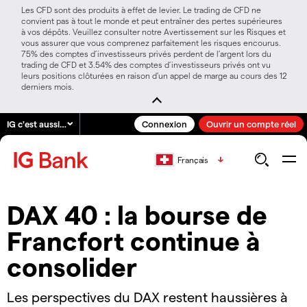
Les CFD sont des produits à effet de levier. Le trading de CFD ne
convient pas à tout le monde et peut entraîner des pertes supérieures
à vos dépôts. Veuillez consulter notre Avertissement sur les Risques et
vous assurer que vous comprenez parfaitement les risques encourus.
75% des comptes d’investisseurs privés perdent de l’argent lors du
trading de CFD et 3.54% des comptes d’investisseurs privés ont vu
leurs positions clôturées en raison d’un appel de marge au cours des 12
derniers mois.
IG c'est aussi…
Connexion
Ouvrir un compte réel
Français
DAX 40 : la bourse de
Francfort continue à
consolider
Les perspectives du DAX restent haussières à