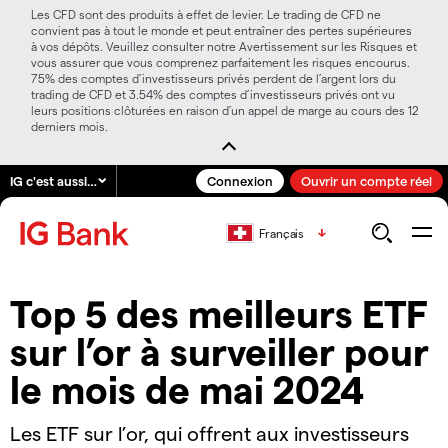
Les CFD sont des produits à effet de levier. Le trading de CFD ne
convient pas à tout le monde et peut entraîner des pertes supérieures
à vos dépôts. Veuillez consulter notre Avertissement sur les Risques et
vous assurer que vous comprenez parfaitement les risques encourus.
75% des comptes d’investisseurs privés perdent de l’argent lors du
trading de CFD et 3.54% des comptes d’investisseurs privés ont vu
leurs positions clôturées en raison d’un appel de marge au cours des 12
derniers mois.
IG c'est aussi…
Connexion
Ouvrir un compte réel
Français
Top 5 des meilleurs ETF
sur l’or à surveiller pour
le mois de mai 2024
Les ETF sur l’or, qui offrent aux investisseurs