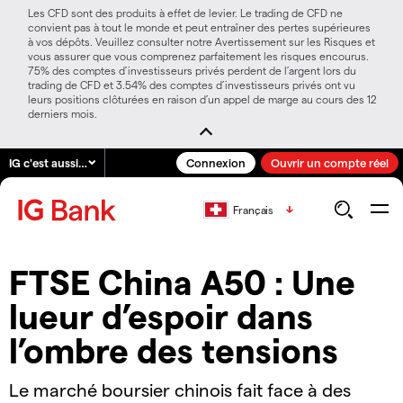
Les CFD sont des produits à effet de levier. Le trading de CFD ne
convient pas à tout le monde et peut entraîner des pertes supérieures
à vos dépôts. Veuillez consulter notre Avertissement sur les Risques et
vous assurer que vous comprenez parfaitement les risques encourus.
75% des comptes d’investisseurs privés perdent de l’argent lors du
trading de CFD et 3.54% des comptes d’investisseurs privés ont vu
leurs positions clôturées en raison d’un appel de marge au cours des 12
derniers mois.
IG c'est aussi…
Connexion
Ouvrir un compte réel
Français
FTSE China A50 : Une
lueur d’espoir dans
l’ombre des tensions
Le marché boursier chinois fait face à des