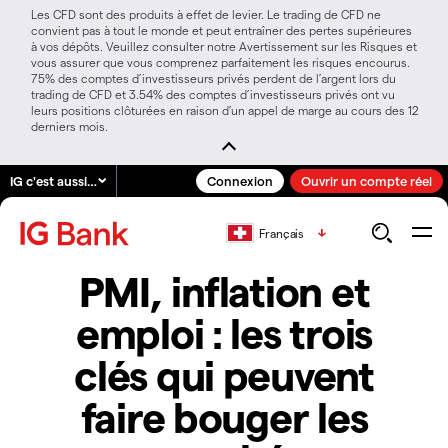
Les CFD sont des produits à effet de levier. Le trading de CFD ne
convient pas à tout le monde et peut entraîner des pertes supérieures
à vos dépôts. Veuillez consulter notre Avertissement sur les Risques et
vous assurer que vous comprenez parfaitement les risques encourus.
75% des comptes d’investisseurs privés perdent de l’argent lors du
trading de CFD et 3.54% des comptes d’investisseurs privés ont vu
leurs positions clôturées en raison d’un appel de marge au cours des 12
derniers mois.
IG c'est aussi…
Connexion
Ouvrir un compte réel
Français
PMI, inflation et
emploi : les trois
clés qui peuvent
faire bouger les