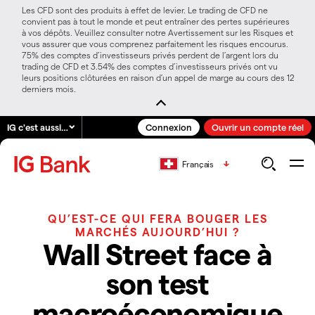
Les CFD sont des produits à effet de levier. Le trading de CFD ne
convient pas à tout le monde et peut entraîner des pertes supérieures
à vos dépôts. Veuillez consulter notre Avertissement sur les Risques et
vous assurer que vous comprenez parfaitement les risques encourus.
75% des comptes d’investisseurs privés perdent de l’argent lors du
trading de CFD et 3.54% des comptes d’investisseurs privés ont vu
leurs positions clôturées en raison d’un appel de marge au cours des 12
derniers mois.
IG c'est aussi…
Connexion
Ouvrir un compte réel
Français
QU’EST-CE QUI FERA BOUGER LES
MARCHÉS AUJOURD’HUI ?
Wall Street face à
son test
macroéconomique