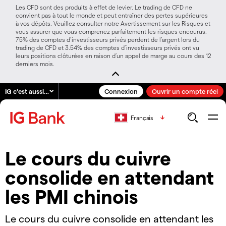
Les CFD sont des produits à effet de levier. Le trading de CFD ne
convient pas à tout le monde et peut entraîner des pertes supérieures
à vos dépôts. Veuillez consulter notre Avertissement sur les Risques et
vous assurer que vous comprenez parfaitement les risques encourus.
75% des comptes d’investisseurs privés perdent de l’argent lors du
trading de CFD et 3.54% des comptes d’investisseurs privés ont vu
leurs positions clôturées en raison d’un appel de marge au cours des 12
derniers mois.
IG c'est aussi…
Connexion
Ouvrir un compte réel
Français
Le cours du cuivre
consolide en attendant
les PMI chinois
Le cours du cuivre consolide en attendant les