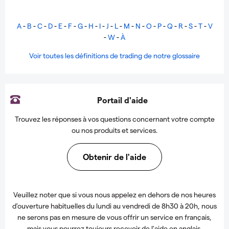
A
-
B
-
C
-
D
-
E
-
F
-
G
-
H
-
I
-
J
-
L
-
M
-
N
-
O
-
P
-
Q
-
R
-
S
-
T
-
V
-
W
-
À
Voir toutes les définitions de trading de notre glossaire
Portail d'aide
Trouvez les réponses à vos questions concernant votre compte
ou nos produits et services.
Obtenir de l'aide
Veuillez noter que si vous nous appelez en dehors de nos heures
d'ouverture habituelles du lundi au vendredi de 8h30 à 20h, nous
ne serons pas en mesure de vous offrir un service en français,
mais vous pourrez toujours recevoir de l'aide en anglais.