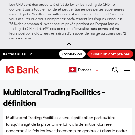
Les CFD sont des produits à effet de levier. Le trading de CFD ne
convient pas à tout le monde et peut entraîner des pertes supérieures
à vos dépôts. Veuillez consulter notre Avertissement sur les Risques et
vous assurer que vous comprenez parfaitement les risques encourus.
75% des comptes d’investisseurs privés perdent de l’argent lors du
trading de CFD et 3.54% des comptes d’investisseurs privés ont vu
leurs positions clôturées en raison d’un appel de marge au cours des 12
derniers mois.
IG c'est aussi…
Connexion
Ouvrir un compte réel
Français
Multilateral Trading Facilities -
définition
Multilateral Trading Facilities a une signification particulière
lorsqu'il s'agit de la plateforme IG. Ici, la définition donnée
concerne à la fois les investissements en général et dans le cadre