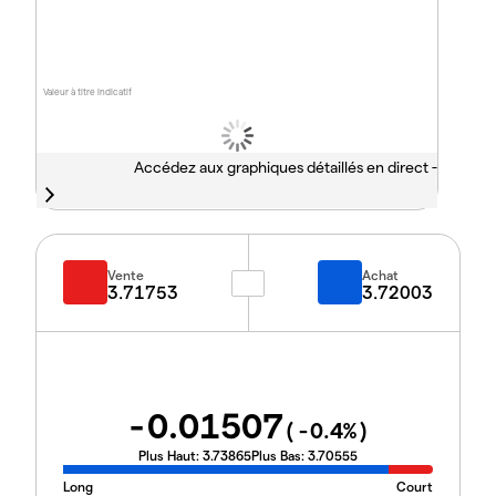
Valeur à titre indicatif
Accédez aux graphiques détaillés en direct -
Vente
Achat
3.71753
3.72003
-0.01507
(
-0.4
%)
Plus Haut:
3.73865
Plus Bas:
3.70555
Long
Court