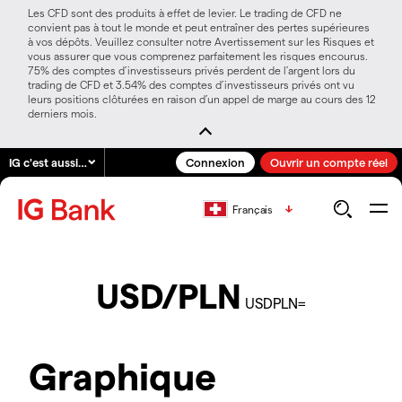
Les CFD sont des produits à effet de levier. Le trading de CFD ne
convient pas à tout le monde et peut entraîner des pertes supérieures
à vos dépôts. Veuillez consulter notre Avertissement sur les Risques et
vous assurer que vous comprenez parfaitement les risques encourus.
75% des comptes d’investisseurs privés perdent de l’argent lors du
trading de CFD et 3.54% des comptes d’investisseurs privés ont vu
leurs positions clôturées en raison d’un appel de marge au cours des 12
derniers mois.
IG c'est aussi…
Connexion
Ouvrir un compte réel
Français
USD/PLN
USDPLN=
Graphique