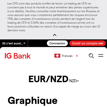
Les CFD sont des produits à effet de levier. Le trading de CFD ne
convient pas à tout le monde et peut entraîner des pertes supérieures
à vos dépôts. Veuillez consulter notre Avertissement sur les Risques et
vous assurer que vous comprenez parfaitement les risques encourus.
75% des comptes d’investisseurs privés perdent de l’argent lors du
trading de CFD et 3.54% des comptes d’investisseurs privés ont vu
leurs positions clôturées en raison d’un appel de marge au cours des 12
derniers mois.
IG c'est aussi…
Connexion
Ouvrir un compte réel
Français
EUR/NZD
NZD=
Graphique