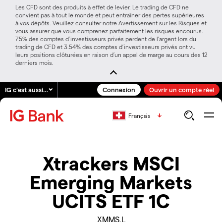
Les CFD sont des produits à effet de levier. Le trading de CFD ne
convient pas à tout le monde et peut entraîner des pertes supérieures
à vos dépôts. Veuillez consulter notre Avertissement sur les Risques et
vous assurer que vous comprenez parfaitement les risques encourus.
75% des comptes d’investisseurs privés perdent de l’argent lors du
trading de CFD et 3.54% des comptes d’investisseurs privés ont vu
leurs positions clôturées en raison d’un appel de marge au cours des 12
derniers mois.
IG c'est aussi…
Connexion
Ouvrir un compte réel
Français
Xtrackers MSCI
Emerging Markets
UCITS ETF 1C
XMMS.L