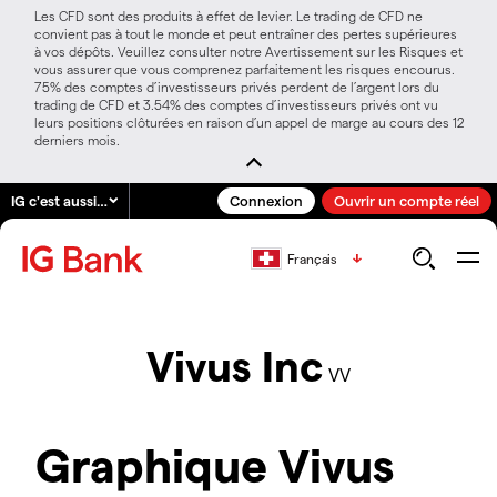
Les CFD sont des produits à effet de levier. Le trading de CFD ne
convient pas à tout le monde et peut entraîner des pertes supérieures
à vos dépôts. Veuillez consulter notre Avertissement sur les Risques et
vous assurer que vous comprenez parfaitement les risques encourus.
75% des comptes d’investisseurs privés perdent de l’argent lors du
trading de CFD et 3.54% des comptes d’investisseurs privés ont vu
leurs positions clôturées en raison d’un appel de marge au cours des 12
derniers mois.
IG c'est aussi…
Connexion
Ouvrir un compte réel
Français
Vivus Inc
VV
Graphique Vivus