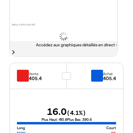
Valeur à titre indicatif
Accédez aux graphiques détaillés en direct -
Vente
Achat
405.4
405.4
16.0
(
4.1
%)
Plus Haut:
410.8
Plus Bas:
390.6
Long
Court