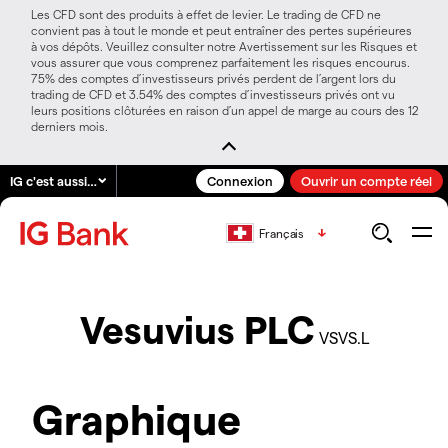
Les CFD sont des produits à effet de levier. Le trading de CFD ne
convient pas à tout le monde et peut entraîner des pertes supérieures
à vos dépôts. Veuillez consulter notre Avertissement sur les Risques et
vous assurer que vous comprenez parfaitement les risques encourus.
75% des comptes d’investisseurs privés perdent de l’argent lors du
trading de CFD et 3.54% des comptes d’investisseurs privés ont vu
leurs positions clôturées en raison d’un appel de marge au cours des 12
derniers mois.
IG c'est aussi…
Connexion
Ouvrir un compte réel
Français
Vesuvius PLC
VSVS.L
Graphique