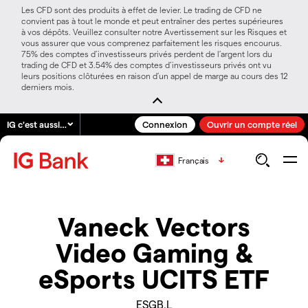
Les CFD sont des produits à effet de levier. Le trading de CFD ne
convient pas à tout le monde et peut entraîner des pertes supérieures
à vos dépôts. Veuillez consulter notre Avertissement sur les Risques et
vous assurer que vous comprenez parfaitement les risques encourus.
75% des comptes d’investisseurs privés perdent de l’argent lors du
trading de CFD et 3.54% des comptes d’investisseurs privés ont vu
leurs positions clôturées en raison d’un appel de marge au cours des 12
derniers mois.
IG c'est aussi…
Connexion
Ouvrir un compte réel
Français
Vaneck Vectors
Video Gaming &
eSports UCITS ETF
ESGB.L