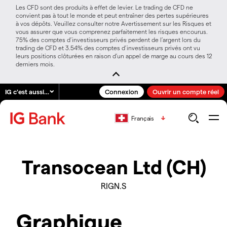
Les CFD sont des produits à effet de levier. Le trading de CFD ne
convient pas à tout le monde et peut entraîner des pertes supérieures
à vos dépôts. Veuillez consulter notre Avertissement sur les Risques et
vous assurer que vous comprenez parfaitement les risques encourus.
75% des comptes d’investisseurs privés perdent de l’argent lors du
trading de CFD et 3.54% des comptes d’investisseurs privés ont vu
leurs positions clôturées en raison d’un appel de marge au cours des 12
derniers mois.
IG c'est aussi…
Connexion
Ouvrir un compte réel
Français
Transocean Ltd (CH)
RIGN.S
Graphique