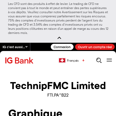
Les CFD sont des produits à effet de levier. Le trading de CFD ne
convient pas à tout le monde et peut entraîner des pertes supérieures
à vos dépôts. Veuillez consulter notre Avertissement sur les Risques et
vous assurer que vous comprenez parfaitement les risques encourus.
75% des comptes d’investisseurs privés perdent de l’argent lors du
trading de CFD et 3.54% des comptes d’investisseurs privés ont vu
leurs positions clôturées en raison d’un appel de marge au cours des 12
derniers mois.
IG c'est aussi…
Connexion
Ouvrir un compte réel
Français
TechnipFMC Limited
FTI.PA^B22
Graphique