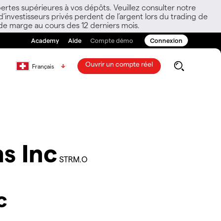
ertes supérieures à vos dépôts. Veuillez consulter notre
nvestisseurs privés perdent de l’argent lors du trading de
 de marge au cours des 12 derniers mois.
Academy
Aide
Compte démo
Connexion
Ouvrir un compte réel
Français
s Inc
STRM.O
c