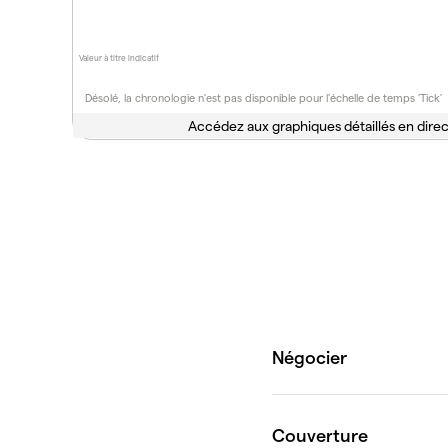
Valeur à titre indicatif
Désolé, la chronologie n'est pas disponible pour l'échelle de temps 'Tick'
Accédez aux graphiques détaillés en direc