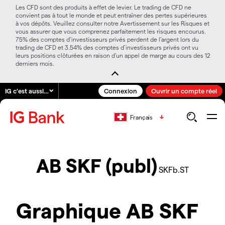
Les CFD sont des produits à effet de levier. Le trading de CFD ne
convient pas à tout le monde et peut entraîner des pertes supérieures
à vos dépôts. Veuillez consulter notre Avertissement sur les Risques et
vous assurer que vous comprenez parfaitement les risques encourus.
75% des comptes d’investisseurs privés perdent de l’argent lors du
trading de CFD et 3.54% des comptes d’investisseurs privés ont vu
leurs positions clôturées en raison d’un appel de marge au cours des 12
derniers mois.
IG c'est aussi…
Connexion
Ouvrir un compte réel
Français
AB SKF (publ)
SKFb.ST
Graphique AB SKF