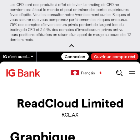
Les CFD sont des produits à effet de levier. Le trading de CFD ne
convient pas à tout le monde et peut entraîner des pertes supérieures
à vos dépôts. Veuillez consulter notre Avertissement sur les Risques et
vous assurer que vous comprenez parfaitement les risques encourus.
75% des comptes d’investisseurs privés perdent de l’argent lors du
trading de CFD et 3.54% des comptes d’investisseurs privés ont vu
leurs positions clôturées en raison d’un appel de marge au cours des 12
derniers mois.
IG c'est aussi…
Connexion
Ouvrir un compte réel
Français
ReadCloud Limited
RCL.AX
Graphique