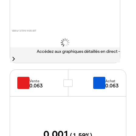
Valeur à titre indicatif
Accédez aux graphiques détaillés en direct -
Vente
Achat
0.063
0.063
0.001
(
1.59
%)