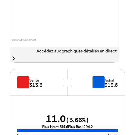
Valeur à titre indicatif
Accédez aux graphiques détaillés en direct -
Vente
Achat
313.6
313.6
11.0
(
3.66
%)
Plus Haut:
314.6
Plus Bas:
294.2