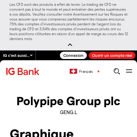
Les CFD sont des produits à effet de levier. Le trading de CFD ne
convient pas à tout le monde et peut entraîner des pertes supérieures
à vos dépôts. Veuillez consulter notre Avertissement sur les Risques et
vous assurer que vous comprenez parfaitement les risques encourus.
75% des comptes d’investisseurs privés perdent de l’argent lors du
trading de CFD et 3.54% des comptes d’investisseurs privés ont vu
leurs positions clôturées en raison d’un appel de marge au cours des 12
derniers mois.
IG c'est aussi…
Connexion
Ouvrir un compte réel
Français
Polypipe Group plc
GENG.L
Graphique