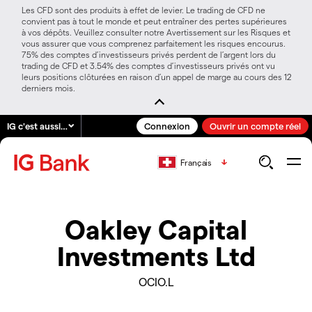
Les CFD sont des produits à effet de levier. Le trading de CFD ne
convient pas à tout le monde et peut entraîner des pertes supérieures
à vos dépôts. Veuillez consulter notre Avertissement sur les Risques et
vous assurer que vous comprenez parfaitement les risques encourus.
75% des comptes d’investisseurs privés perdent de l’argent lors du
trading de CFD et 3.54% des comptes d’investisseurs privés ont vu
leurs positions clôturées en raison d’un appel de marge au cours des 12
derniers mois.
IG c'est aussi…
Connexion
Ouvrir un compte réel
Français
Oakley Capital
Investments Ltd
OCIO.L