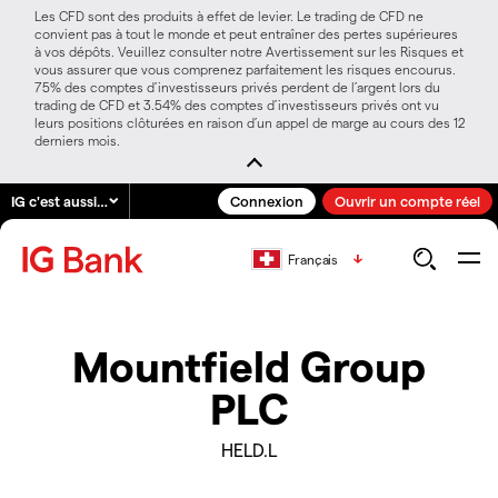
Les CFD sont des produits à effet de levier. Le trading de CFD ne
convient pas à tout le monde et peut entraîner des pertes supérieures
à vos dépôts. Veuillez consulter notre Avertissement sur les Risques et
vous assurer que vous comprenez parfaitement les risques encourus.
75% des comptes d’investisseurs privés perdent de l’argent lors du
trading de CFD et 3.54% des comptes d’investisseurs privés ont vu
leurs positions clôturées en raison d’un appel de marge au cours des 12
derniers mois.
IG c'est aussi…
Connexion
Ouvrir un compte réel
Français
Mountfield Group
PLC
HELD.L