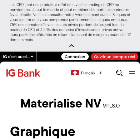
Les CFD sont des produits à effet de levier. Le trading de CFD ne
convient pas à tout le monde et peut entraîner des pertes supérieures
à vos dépôts. Veuillez consulter notre Avertissement sur les Risques et
vous assurer que vous comprenez parfaitement les risques encourus.
75% des comptes d’investisseurs privés perdent de l’argent lors du
trading de CFD et 3.54% des comptes d’investisseurs privés ont vu
leurs positions clôturées en raison d’un appel de marge au cours des 12
derniers mois.
IG c'est aussi…
Connexion
Ouvrir un compte réel
Français
Materialise NV
MTLS.O
Graphique