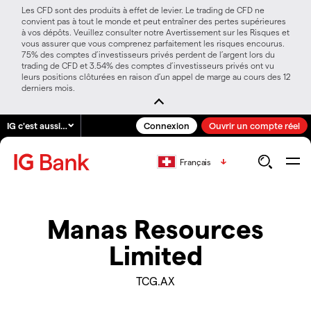
Les CFD sont des produits à effet de levier. Le trading de CFD ne
convient pas à tout le monde et peut entraîner des pertes supérieures
à vos dépôts. Veuillez consulter notre Avertissement sur les Risques et
vous assurer que vous comprenez parfaitement les risques encourus.
75% des comptes d’investisseurs privés perdent de l’argent lors du
trading de CFD et 3.54% des comptes d’investisseurs privés ont vu
leurs positions clôturées en raison d’un appel de marge au cours des 12
derniers mois.
IG c'est aussi…
Connexion
Ouvrir un compte réel
Français
Manas Resources
Limited
TCG.AX