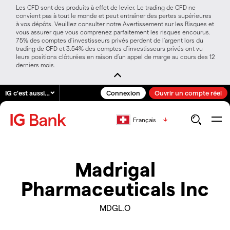
Les CFD sont des produits à effet de levier. Le trading de CFD ne
convient pas à tout le monde et peut entraîner des pertes supérieures
à vos dépôts. Veuillez consulter notre Avertissement sur les Risques et
vous assurer que vous comprenez parfaitement les risques encourus.
75% des comptes d’investisseurs privés perdent de l’argent lors du
trading de CFD et 3.54% des comptes d’investisseurs privés ont vu
leurs positions clôturées en raison d’un appel de marge au cours des 12
derniers mois.
IG c'est aussi…
Connexion
Ouvrir un compte réel
Français
Madrigal
Pharmaceuticals Inc
MDGL.O