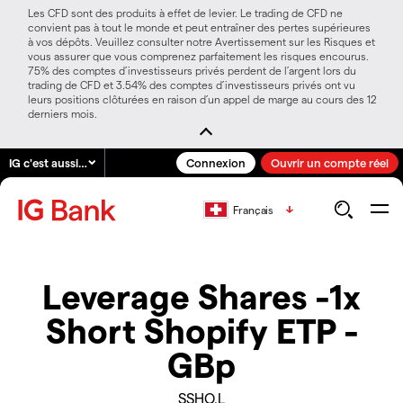
Les CFD sont des produits à effet de levier. Le trading de CFD ne
convient pas à tout le monde et peut entraîner des pertes supérieures
à vos dépôts. Veuillez consulter notre Avertissement sur les Risques et
vous assurer que vous comprenez parfaitement les risques encourus.
75% des comptes d’investisseurs privés perdent de l’argent lors du
trading de CFD et 3.54% des comptes d’investisseurs privés ont vu
leurs positions clôturées en raison d’un appel de marge au cours des 12
derniers mois.
IG c'est aussi…
Connexion
Ouvrir un compte réel
Français
Leverage Shares -1x
Short Shopify ETP -
GBp
SSHO.L