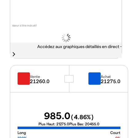
Valeur à titre indicatif
Accédez aux graphiques détaillés en direct -
Vente
Achat
21260.0
21275.0
985.0
(
4.86
%)
Plus Haut:
21275.0
Plus Bas:
20455.0
Long
Court