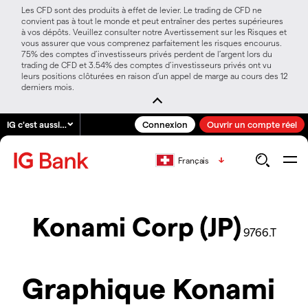
Les CFD sont des produits à effet de levier. Le trading de CFD ne
convient pas à tout le monde et peut entraîner des pertes supérieures
à vos dépôts. Veuillez consulter notre Avertissement sur les Risques et
vous assurer que vous comprenez parfaitement les risques encourus.
75% des comptes d’investisseurs privés perdent de l’argent lors du
trading de CFD et 3.54% des comptes d’investisseurs privés ont vu
leurs positions clôturées en raison d’un appel de marge au cours des 12
derniers mois.
IG c'est aussi…
Connexion
Ouvrir un compte réel
Français
Konami Corp (JP)
9766.T
Graphique Konami