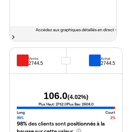
Accédez aux graphiques détaillés en direct -
Vente
Achat
2744.5
2744.5
106.0
(
4.02
%)
Plus Haut:
2752.0
Plus Bas:
2608.0
Long
Court
98%
2%
98%
des clients sont
positionnés à la
hausse
sur cette valeur.