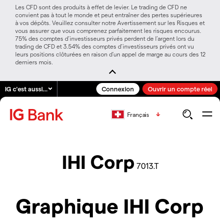
Les CFD sont des produits à effet de levier. Le trading de CFD ne
convient pas à tout le monde et peut entraîner des pertes supérieures
à vos dépôts. Veuillez consulter notre Avertissement sur les Risques et
vous assurer que vous comprenez parfaitement les risques encourus.
75% des comptes d’investisseurs privés perdent de l’argent lors du
trading de CFD et 3.54% des comptes d’investisseurs privés ont vu
leurs positions clôturées en raison d’un appel de marge au cours des 12
derniers mois.
IG c'est aussi…
Connexion
Ouvrir un compte réel
Français
IHI Corp
7013.T
Graphique IHI Corp