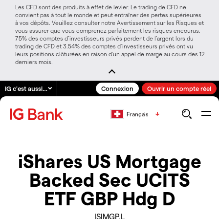
Les CFD sont des produits à effet de levier. Le trading de CFD ne
convient pas à tout le monde et peut entraîner des pertes supérieures
à vos dépôts. Veuillez consulter notre Avertissement sur les Risques et
vous assurer que vous comprenez parfaitement les risques encourus.
75% des comptes d’investisseurs privés perdent de l’argent lors du
trading de CFD et 3.54% des comptes d’investisseurs privés ont vu
leurs positions clôturées en raison d’un appel de marge au cours des 12
derniers mois.
IG c'est aussi…
Connexion
Ouvrir un compte réel
Français
iShares US Mortgage
Backed Sec UCITS
ETF GBP Hdg D
ISIMGP.L