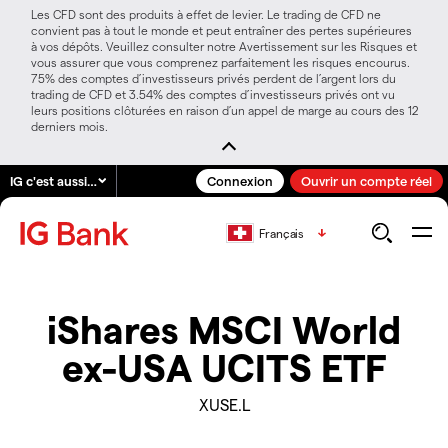
Les CFD sont des produits à effet de levier. Le trading de CFD ne
convient pas à tout le monde et peut entraîner des pertes supérieures
à vos dépôts. Veuillez consulter notre Avertissement sur les Risques et
vous assurer que vous comprenez parfaitement les risques encourus.
75% des comptes d’investisseurs privés perdent de l’argent lors du
trading de CFD et 3.54% des comptes d’investisseurs privés ont vu
leurs positions clôturées en raison d’un appel de marge au cours des 12
derniers mois.
IG c'est aussi…
Connexion
Ouvrir un compte réel
Français
iShares MSCI World
ex-USA UCITS ETF
XUSE.L