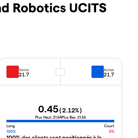
nd Robotics UCITS
Vente
Achat
21.7
21.7
0.45
(
2.12
%)
Plus Haut:
21.64
Plus Bas:
21.55
Long
Court
100%
0%
100%
des clients sont
positionnés à la