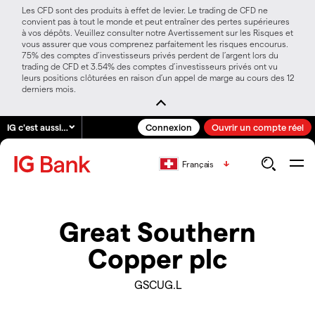
Les CFD sont des produits à effet de levier. Le trading de CFD ne
convient pas à tout le monde et peut entraîner des pertes supérieures
à vos dépôts. Veuillez consulter notre Avertissement sur les Risques et
vous assurer que vous comprenez parfaitement les risques encourus.
75% des comptes d’investisseurs privés perdent de l’argent lors du
trading de CFD et 3.54% des comptes d’investisseurs privés ont vu
leurs positions clôturées en raison d’un appel de marge au cours des 12
derniers mois.
IG c'est aussi…
Connexion
Ouvrir un compte réel
Français
Great Southern
Copper plc
GSCUG.L