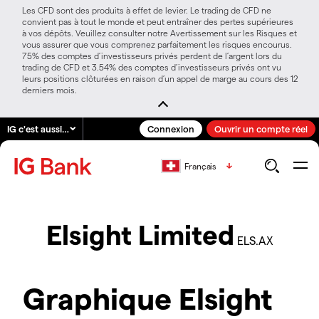
Les CFD sont des produits à effet de levier. Le trading de CFD ne
convient pas à tout le monde et peut entraîner des pertes supérieures
à vos dépôts. Veuillez consulter notre Avertissement sur les Risques et
vous assurer que vous comprenez parfaitement les risques encourus.
75% des comptes d’investisseurs privés perdent de l’argent lors du
trading de CFD et 3.54% des comptes d’investisseurs privés ont vu
leurs positions clôturées en raison d’un appel de marge au cours des 12
derniers mois.
IG c'est aussi…
Connexion
Ouvrir un compte réel
Français
Elsight Limited
ELS.AX
Graphique Elsight