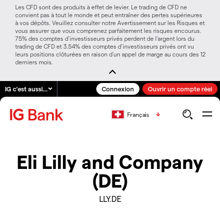
Les CFD sont des produits à effet de levier. Le trading de CFD ne
convient pas à tout le monde et peut entraîner des pertes supérieures
à vos dépôts. Veuillez consulter notre Avertissement sur les Risques et
vous assurer que vous comprenez parfaitement les risques encourus.
75% des comptes d’investisseurs privés perdent de l’argent lors du
trading de CFD et 3.54% des comptes d’investisseurs privés ont vu
leurs positions clôturées en raison d’un appel de marge au cours des 12
derniers mois.
IG c'est aussi…
Connexion
Ouvrir un compte réel
Français
Eli Lilly and Company
(DE)
LLY.DE