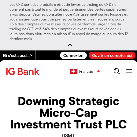
Les CFD sont des produits à effet de levier. Le trading de CFD ne
convient pas à tout le monde et peut entraîner des pertes supérieures
à vos dépôts. Veuillez consulter notre Avertissement sur les Risques et
vous assurer que vous comprenez parfaitement les risques encourus.
75% des comptes d’investisseurs privés perdent de l’argent lors du
trading de CFD et 3.54% des comptes d’investisseurs privés ont vu
leurs positions clôturées en raison d’un appel de marge au cours des 12
derniers mois.
IG c'est aussi…
Connexion
Ouvrir un compte réel
Français
Downing Strategic
Micro-Cap
Investment Trust PLC
DSM.L