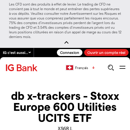
Les CFD sont des produits à effet de levier. Le trading de CFD ne
convient pas à tout le monde et peut entraîner des pertes supérieures
à vos dépôts. Veuillez consulter notre Avertissement sur les Risques et
vous assurer que vous comprenez parfaitement les risques encourus.
75% des comptes d’investisseurs privés perdent de l’argent lors du
trading de CFD et 3.54% des comptes d’investisseurs privés ont vu
leurs positions clôturées en raison d’un appel de marge au cours des 12
derniers mois.
IG c'est aussi…
Connexion
Ouvrir un compte réel
Français
db x-trackers - Stoxx
Europe 600 Utilities
UCITS ETF
XS6R.L