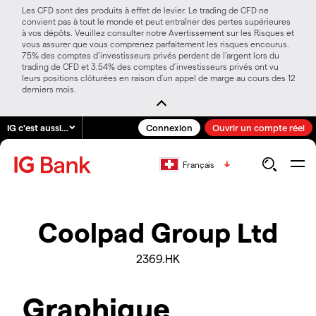
Les CFD sont des produits à effet de levier. Le trading de CFD ne
convient pas à tout le monde et peut entraîner des pertes supérieures
à vos dépôts. Veuillez consulter notre Avertissement sur les Risques et
vous assurer que vous comprenez parfaitement les risques encourus.
75% des comptes d’investisseurs privés perdent de l’argent lors du
trading de CFD et 3.54% des comptes d’investisseurs privés ont vu
leurs positions clôturées en raison d’un appel de marge au cours des 12
derniers mois.
IG c'est aussi…
Connexion
Ouvrir un compte réel
Français
Coolpad Group Ltd
2369.HK
Graphique