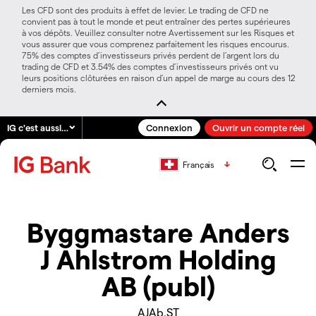
Les CFD sont des produits à effet de levier. Le trading de CFD ne
convient pas à tout le monde et peut entraîner des pertes supérieures
à vos dépôts. Veuillez consulter notre Avertissement sur les Risques et
vous assurer que vous comprenez parfaitement les risques encourus.
75% des comptes d’investisseurs privés perdent de l’argent lors du
trading de CFD et 3.54% des comptes d’investisseurs privés ont vu
leurs positions clôturées en raison d’un appel de marge au cours des 12
derniers mois.
IG c'est aussi…
Connexion
Ouvrir un compte réel
Français
Byggmastare Anders
J Ahlstrom Holding
AB (publ)
AJAb.ST