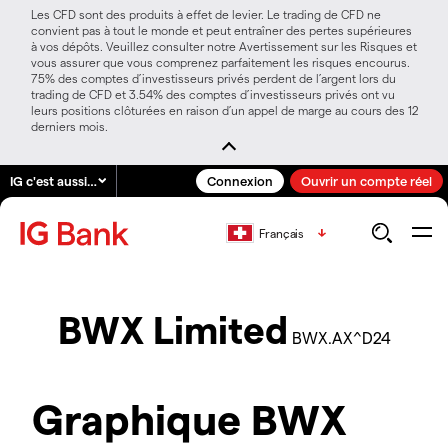
Les CFD sont des produits à effet de levier. Le trading de CFD ne
convient pas à tout le monde et peut entraîner des pertes supérieures
à vos dépôts. Veuillez consulter notre Avertissement sur les Risques et
vous assurer que vous comprenez parfaitement les risques encourus.
75% des comptes d’investisseurs privés perdent de l’argent lors du
trading de CFD et 3.54% des comptes d’investisseurs privés ont vu
leurs positions clôturées en raison d’un appel de marge au cours des 12
derniers mois.
IG c'est aussi…
Connexion
Ouvrir un compte réel
Français
BWX Limited
BWX.AX^D24
Graphique BWX