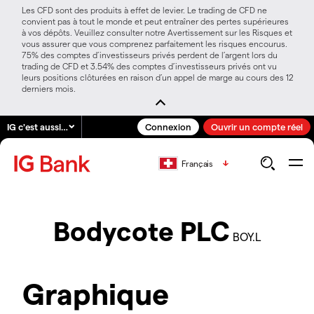
Les CFD sont des produits à effet de levier. Le trading de CFD ne
convient pas à tout le monde et peut entraîner des pertes supérieures
à vos dépôts. Veuillez consulter notre Avertissement sur les Risques et
vous assurer que vous comprenez parfaitement les risques encourus.
75% des comptes d’investisseurs privés perdent de l’argent lors du
trading de CFD et 3.54% des comptes d’investisseurs privés ont vu
leurs positions clôturées en raison d’un appel de marge au cours des 12
derniers mois.
IG c'est aussi…
Connexion
Ouvrir un compte réel
Français
Bodycote PLC
BOY.L
Graphique