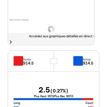
Valeur à titre indicatif
Accédez aux graphiques détaillés en direct -
Vente
Achat
914.5
914.5
2.5
(
0.27
%)
Plus Haut:
917.5
Plus Bas:
907.0
Long
Court